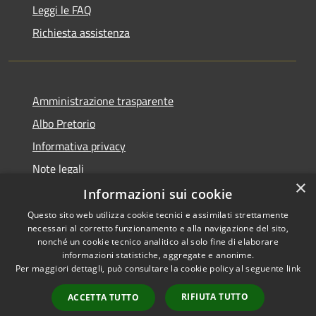
Leggi le FAQ
Richiesta assistenza
Amministrazione trasparente
Albo Pretorio
Informativa privacy
Note legali
×
Dichiarazione di accessibilità
Informazioni sui cookie
Questo sito web utilizza cookie tecnici e assimilati strettamente
necessari al corretto funzionamento e alla navigazione del sito,
nonché un cookie tecnico analitico al solo fine di elaborare
informazioni statistiche, aggregate e anonime.
RSS
Copyright © 2026 • Comune di
Per maggiori dettagli, può consultare la cookie policy al seguente
link
Accessibilità
Caponago • Powered by
Privacy
Municipium
Accesso
•
RIFIUTA TUTTO
ACCETTA TUTTO
Cookie
redazione