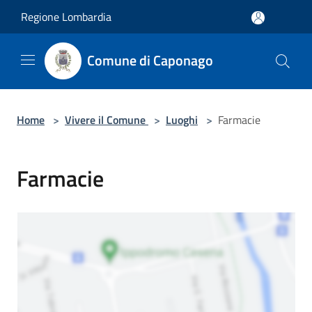
Salta al contenuto principale
Regione Lombardia
Comune di Caponago
Home
>
Vivere il Comune
>
Luoghi
>
Farmacie
Farmacie