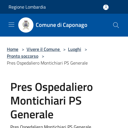
Salta al contenuto principale
Regione Lombardia
Comune di Caponago
Home
>
Vivere il Comune
>
Luoghi
>
Pronto soccorso
>
Pres Ospedaliero Montichiari PS Generale
Pres Ospedaliero
Montichiari PS
Generale
Pres Ospedaliero Montichiari PS Generale