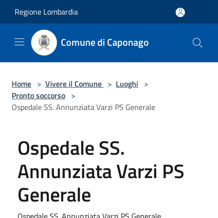
Salta al contenuto principale
Regione Lombardia
Comune di Caponago
Home
>
Vivere il Comune
>
Luoghi
>
Pronto soccorso
>
Ospedale SS. Annunziata Varzi PS Generale
Ospedale SS.
Annunziata Varzi PS
Generale
Ospedale SS. Annunziata Varzi PS Generale