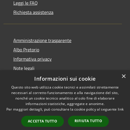
Leggi le FAQ
Richiesta assistenza
Amministrazione trasparente
Albo Pretorio
Informativa privacy
Note legali
×
Dichiarazione di accessibilità
Informazioni sui cookie
Questo sito web utilizza cookie tecnici e assimilati strettamente
necessari al corretto funzionamento e alla navigazione del sito,
nonché un cookie tecnico analitico al solo fine di elaborare
informazioni statistiche, aggregate e anonime.
RSS
Copyright © 2026 • Comune di
Per maggiori dettagli, può consultare la cookie policy al seguente
link
Accessibilità
Caponago • Powered by
Privacy
Municipium
Accesso
•
RIFIUTA TUTTO
ACCETTA TUTTO
Cookie
redazione