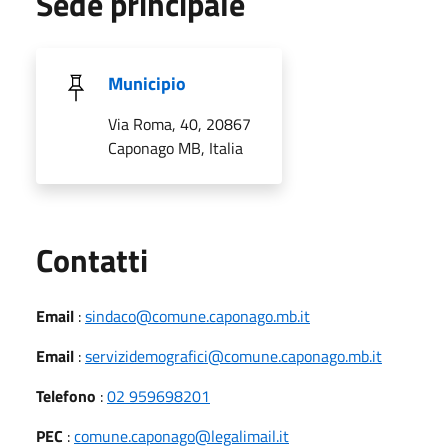
Sede principale
Municipio
Via Roma, 40, 20867
Caponago MB, Italia
Utili
Contatti
Email
:
sindaco@comune.caponago.mb.it
Email
:
servizidemografici@comune.caponago.mb.it
Telefono
:
02 959698201
PEC
:
comune.caponago@legalimail.it