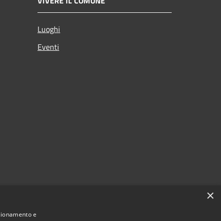
VIVERE IL COMUNE
Luoghi
Eventi
×
nzionamento e