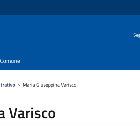
Seg
il Comune
trativo
>
Maria Giuseppina Varisco
a Varisco