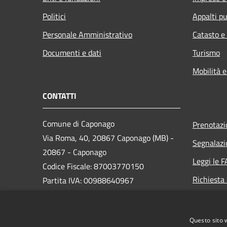
Politici
Appalti pu
Personale Amministrativo
Catasto e
Documenti e dati
Turismo
Mobilità e
CONTATTI
Comune di Caponago
Prenotaz
Via Roma, 40, 20867 Caponago (MB) -
Segnalazi
20867 - Caponago
Leggi le 
Codice Fiscale: 87003770150
Richiesta
Partita IVA: 00988640967
PEC:
comune.caponago@legalmail.it
Questo sito 