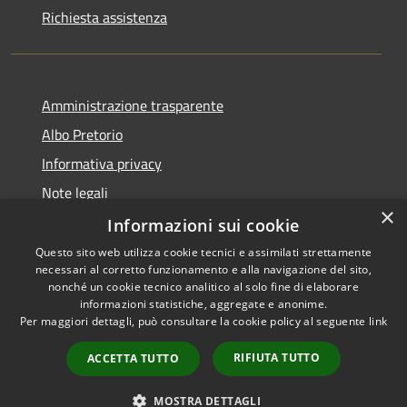
Richiesta assistenza
Amministrazione trasparente
Albo Pretorio
Informativa privacy
Note legali
×
Dichiarazione di accessibilità
Informazioni sui cookie
Questo sito web utilizza cookie tecnici e assimilati strettamente
necessari al corretto funzionamento e alla navigazione del sito,
nonché un cookie tecnico analitico al solo fine di elaborare
informazioni statistiche, aggregate e anonime.
RSS
Copyright © 2026 • Comune di
Per maggiori dettagli, può consultare la cookie policy al seguente
link
Accessibilità
Caponago • Powered by
Privacy
Municipium
Accesso
•
RIFIUTA TUTTO
ACCETTA TUTTO
Cookie
redazione
Mappa del sito
MOSTRA DETTAGLI