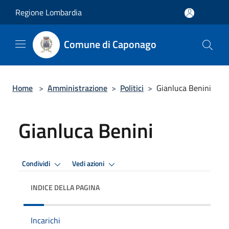
Salta al contenuto principale
Regione Lombardia
Comune di Caponago
Home
>
Amministrazione
>
Politici
>
Gianluca Benini
Gianluca Benini
Condividi
Vedi azioni
INDICE DELLA PAGINA
Incarichi