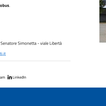
tobus
.
Senatore Simonetta - viale Libertà
i.it
ram
LinkedIn