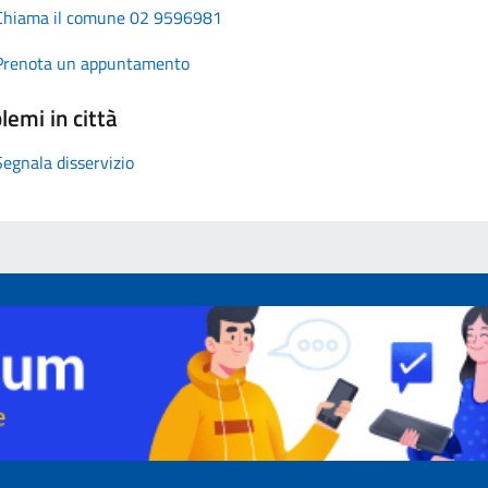
Chiama il comune 02 9596981
Prenota un appuntamento
lemi in città
Segnala disservizio