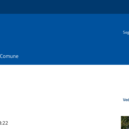
Seg
il Comune
Ved
8:22