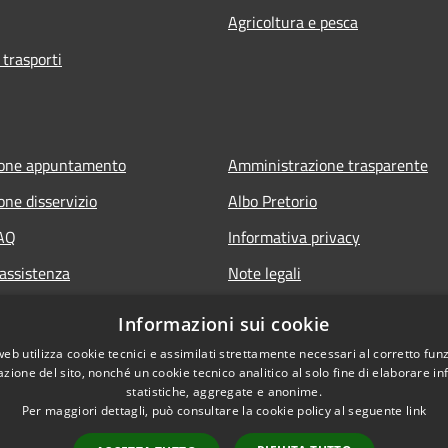
Agricoltura e pesca
 trasporti
ione appuntamento
Amministrazione trasparente
one disservizio
Albo Pretorio
FAQ
Informativa privacy
 assistenza
Note legali
Dichiarazione di accessibilità
Informazioni sui cookie
web utilizza cookie tecnici e assimilati strettamente necessari al corretto fu
azione del sito, nonché un cookie tecnico analitico al solo fine di elaborare i
statistiche, aggregate e anonime.
Per maggiori dettagli, può consultare la cookie policy al seguente
link