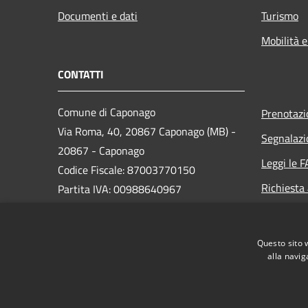
Documenti e dati
Turismo
Mobilità e
CONTATTI
Comune di Caponago
Prenotaz
Via Roma, 40, 20867 Caponago (MB) -
Segnalazi
20867 - Caponago
Leggi le 
Codice Fiscale: 87003770150
Richiesta
Partita IVA: 00988640967
PEC:
comune.caponago@legalmail.it
Questo sito 
Centralino Unico: 02 9596981
alla navig