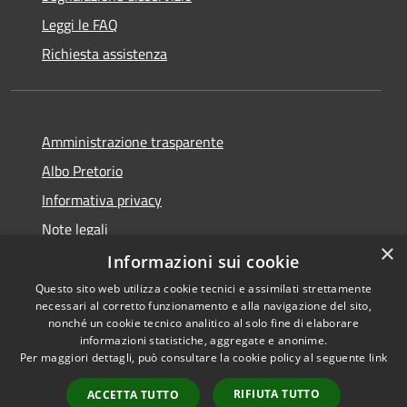
Leggi le FAQ
Richiesta assistenza
Amministrazione trasparente
Albo Pretorio
Informativa privacy
Note legali
×
Dichiarazione di accessibilità
Informazioni sui cookie
Questo sito web utilizza cookie tecnici e assimilati strettamente
necessari al corretto funzionamento e alla navigazione del sito,
nonché un cookie tecnico analitico al solo fine di elaborare
informazioni statistiche, aggregate e anonime.
RSS
Copyright © 2026 • Comune di
Per maggiori dettagli, può consultare la cookie policy al seguente
link
Accessibilità
Caponago • Powered by
Privacy
Municipium
Accesso
•
RIFIUTA TUTTO
ACCETTA TUTTO