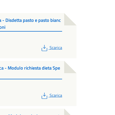
a - Disdetta pasto e pasto bianc
oni
PDF
Scarica
ica - Modulo richiesta dieta Spe
PDF
Scarica