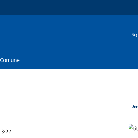
Seg
il Comune
Ved
13:27