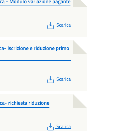
tica - Modulo variazione pagante
PDF
Scarica
ca- iscrizione e riduzione primo
PDF
Scarica
ca- richiesta riduzione
PDF
Scarica