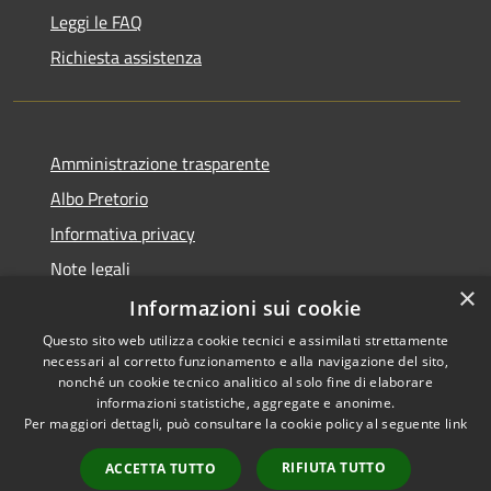
Leggi le FAQ
Richiesta assistenza
Amministrazione trasparente
Albo Pretorio
Informativa privacy
Note legali
×
Dichiarazione di accessibilità
Informazioni sui cookie
Questo sito web utilizza cookie tecnici e assimilati strettamente
necessari al corretto funzionamento e alla navigazione del sito,
nonché un cookie tecnico analitico al solo fine di elaborare
informazioni statistiche, aggregate e anonime.
RSS
Copyright © 2026 • Comune di
Per maggiori dettagli, può consultare la cookie policy al seguente
link
Accessibilità
Caponago • Powered by
Privacy
Municipium
Accesso
•
RIFIUTA TUTTO
ACCETTA TUTTO