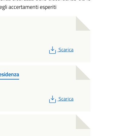
degli accertamenti esperiti
PDF
Scarica
esidenza
PDF
Scarica