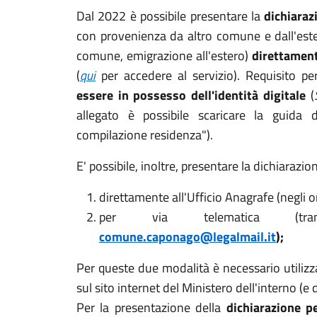
Dal 2022 è possibile presentare la
dichiaraz
con provenienza da altro comune e dall'ester
comune, emigrazione all'estero)
direttament
(
qui
per accedere al servizio). Requisito p
essere in possesso dell'identità digitale
(
allegato è possibile scaricare la guida d
compilazione residenza").
E' possibile, inoltre, presentare la dichiarazio
direttamente all'Ufficio Anagrafe (negli or
per via telematica (tramit
comune.caponago@legalmail.it
);
Per queste due modalità è necessario utilizza
sul sito internet del Ministero dell'interno (e 
Per la presentazione della
dichiarazione p