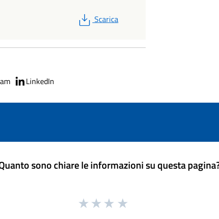
PDF
Scarica
ram
LinkedIn
Quanto sono chiare le informazioni su questa pagina