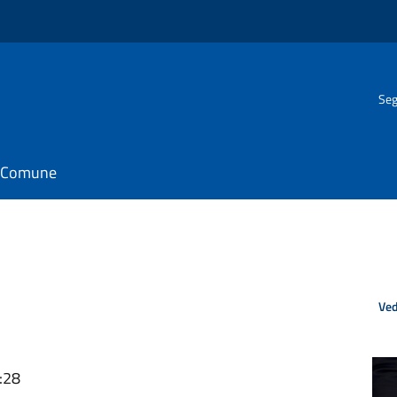
Seg
il Comune
Ved
:28