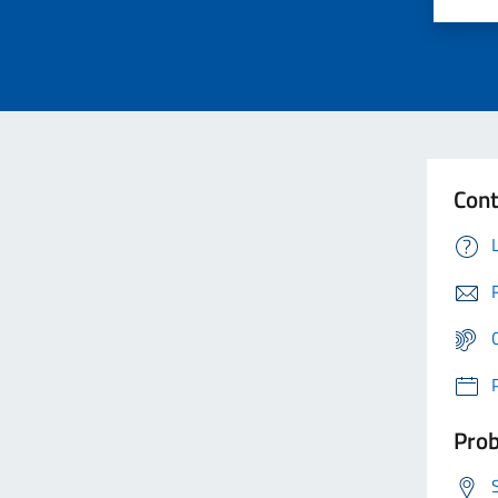
Cont
Prob