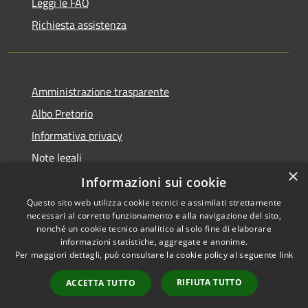
Leggi le FAQ
Richiesta assistenza
Amministrazione trasparente
Albo Pretorio
Informativa privacy
Note legali
×
Dichiarazione di accessibilità
Informazioni sui cookie
Questo sito web utilizza cookie tecnici e assimilati strettamente
necessari al corretto funzionamento e alla navigazione del sito,
nonché un cookie tecnico analitico al solo fine di elaborare
informazioni statistiche, aggregate e anonime.
RSS
Copyright © 2026 • Comune di
Per maggiori dettagli, può consultare la cookie policy al seguente
link
Accessibilità
Caponago • Powered by
Privacy
Municipium
Accesso
•
RIFIUTA TUTTO
ACCETTA TUTTO
Cookie
redazione