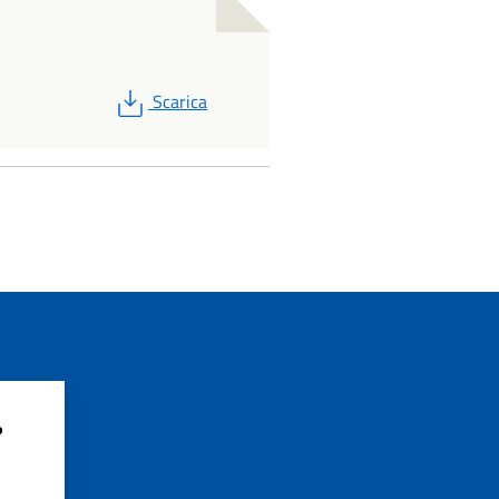
PDF
Scarica
?