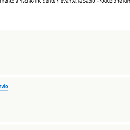
imento a rischio incidente rilevante, la Sapio Produzione Idr
o
nvio