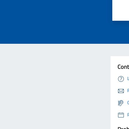
Cont
Prob