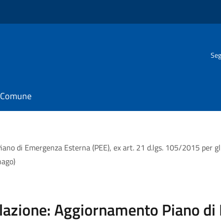
Seg
il Comune
no di Emergenza Esterna (PEE), ex art. 21 d.lgs. 105/2015 per gli 
nago)
olazione: Aggiornamento Piano d