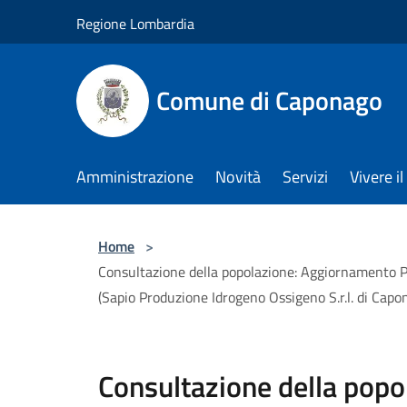
Salta al contenuto principale
Regione Lombardia
Comune di Caponago
Amministrazione
Novità
Servizi
Vivere 
Home
>
Consultazione della popolazione: Aggiornamento Pia
(Sapio Produzione Idrogeno Ossigeno S.r.l. di Capo
Consultazione della pop