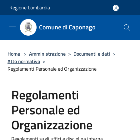
Salta al contenuto principale
Regione Lombardia
Comune di Caponago
Home
>
Amministrazione
>
Documenti e dati
>
Atto normativo
>
Regolamenti Personale ed Organizzazione
Regolamenti
Personale ed
Organizzazione
Regolamenti sugli uffici e disciplina interna