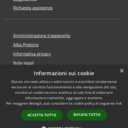
Richiesta assistenza
Amministrazione trasparente
Albo Pretorio
Informativa privacy
Note legali
×
Dichiarazione di accessibilità
Informazioni sui cookie
Questo sito web utilizza cookie tecnici e assimilati strettamente
necessari al corretto funzionamento e alla navigazione del sito,
nonché un cookie tecnico analitico al solo fine di elaborare
informazioni statistiche, aggregate e anonime.
RSS
Copyright © 2026 • Comune di
Per maggiori dettagli, può consultare la cookie policy al seguente
link
Accessibilità
Caponago • Powered by
Privacy
Municipium
Accesso
•
RIFIUTA TUTTO
ACCETTA TUTTO
Cookie
redazione